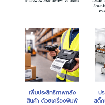
เครื่องพิมพ์บาร์โค้ดพกพา vs ตั้งโต๊ะ
แบรนด์ ล
ลักษณ์ธ
อาห
เพิ่มประสิทธิภาพคลัง
ปร
สินค้า ด้วยเครื่องพิมพ์
สติ๊ก