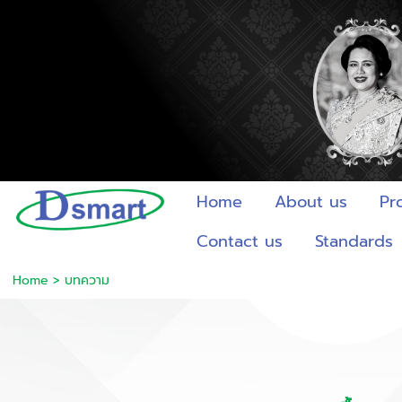
Home
About us
Pr
Contact us
Standards
Home
>
บทความ