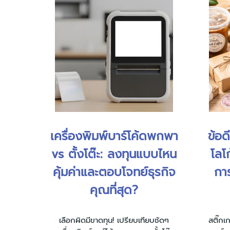
เครื่องพิมพ์บาร์โค้ดพกพา
ข้อด
vs ตั้งโต๊ะ: ลงทุนแบบไหน
โลโ
คุ้มค่าและตอบโจทย์ธุรกิจ
กา
คุณที่สุด?
เลือกผิดมีขาดทุน! เปรียบเทียบชัดๆ
สติ๊กเ