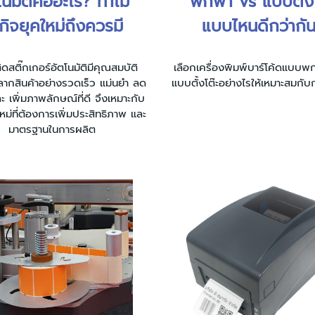
โนมัติคืออะไร? ทำไม
พกพา vs แบบตั้งโ
รกิจยุคใหม่ถึงควรมี
แบบไหนดีกว่ากั
ติดสติ๊กเกอร์อัตโนมัติมีคุณสมบัติ
เลือกเครื่องพิมพ์บาร์โค้ดแบบพ
ลากสินค้าอย่างรวดเร็ว แม่นยำ ลด
แบบตั้งโต๊ะอย่างไรให้เหมาะสมกับ
ะ เพิ่มภาพลักษณ์ที่ดี จึงเหมาะกับ
ใหม่ที่ต้องการเพิ่มประสิทธิภาพ และ
มาตรฐานในการผลิต