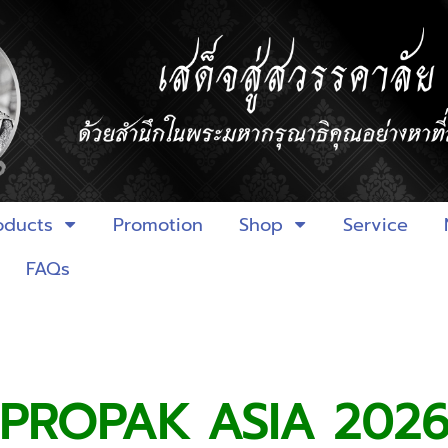
oducts
Promotion
Shop
Service
FAQs
PROPAK ASIA 202