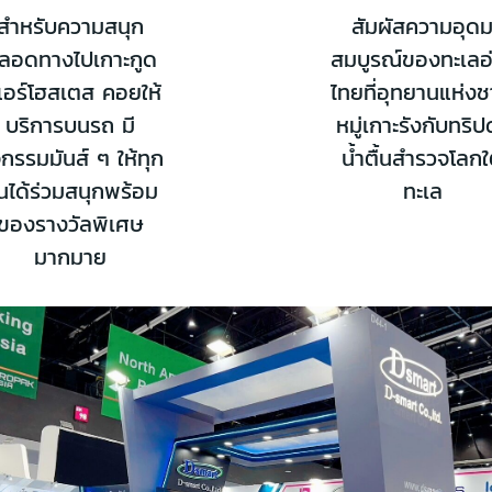
สำหรับความสนุก
สัมผัสความอุด
ลอดทางไปเกาะกูด
สมบูรณ์ของทะเลอ
แอร์โฮสเตส คอยให้
ไทยที่อุทยานแห่งช
บริการบนรถ มี
หมู่เกาะรังกับทริป
จกรรมมันส์ ๆ ให้ทุก
น้ำตื้นสำรวจโลกใ
นได้ร่วมสนุกพร้อม
ทะเล
ของรางวัลพิเศษ
มากมาย