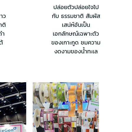
ม
ปล่อยตัวปล่อยใจไป
่าว
กับ ธรรมชาติ สัมผัส
าติ
เสน่ห์อันเป็น
ดำ
เอกลักษณ์เฉพาะตัว
ต้
ของเกาะกูด ชมความ
งดงามของน้ำทะเล