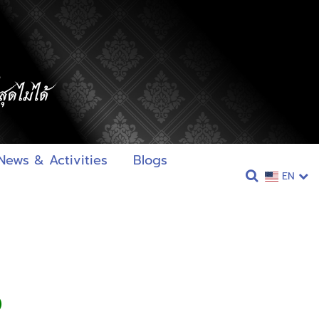
News & Activities
Blogs
EN
6