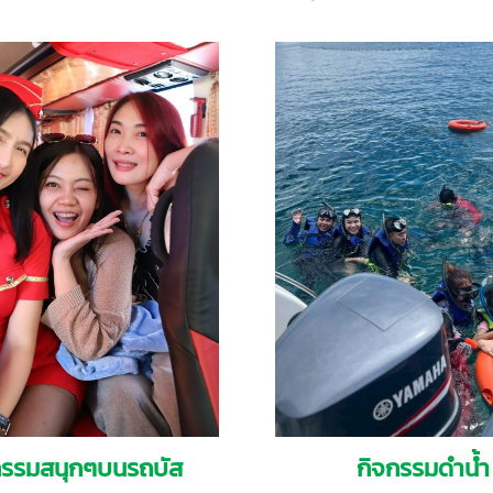
กรรมสนุกๆบนรถบัส
กิจกรรมดำน้ำ