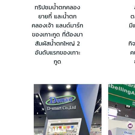
ทริปชมน้ำตกคลอง
ยายกี๋ และน้ำตก
ต
คลองเจ้า แลนด์มาร์ก
มี
ของเกาะกูด ที่ต้องมา
สัมผัสน้ำตกใหญ่ 2
กิ
อันดับแรกของเกาะ
ค
กูด